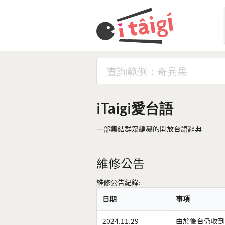
iTaigi愛台語
一部集結群眾編纂的開放台語辭典
維修公告
維修公告紀錄:
日期
事項
2024.11.29
由於後台仍收到