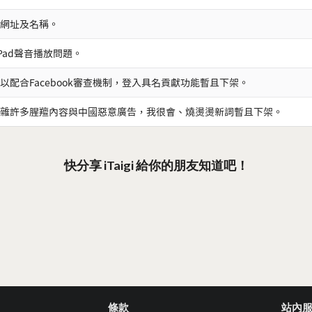
網址及名稱。
iPad聲音播放問題。
以配合Facebook審查機制，登入具名貢獻功能暫且下架。
雜許多腥羶內容與中國惡意廣告，我很會、燒燙燙新詞暫且下架。
快分享 iTaigi 給你的朋友知道吧！
條款
站內