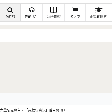
查辭典
你的名字
台語寶鑑
名人堂
正規化團隊
大量惡意廣告，「貢獻新講法」暫且關閉。