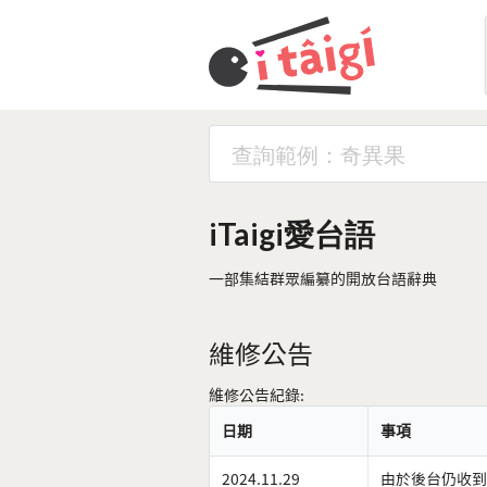
iTaigi愛台語
一部集結群眾編纂的開放台語辭典
維修公告
維修公告紀錄:
日期
事項
2024.11.29
由於後台仍收到