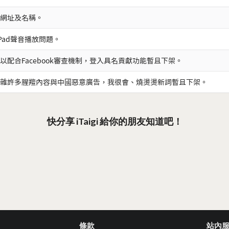
網址及名稱。
iPad聲音播放問題。
以配合Facebook審查機制，登入具名貢獻功能暫且下架。
雜許多腥羶內容與中國惡意廣告，我很會、燒燙燙新詞暫且下架。
快分享 iTaigi 給你的朋友知道吧！
條款
站內