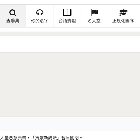
查辭典
你的名字
台語寶鑑
名人堂
正規化團隊
大量惡意廣告，「貢獻新講法」暫且關閉。