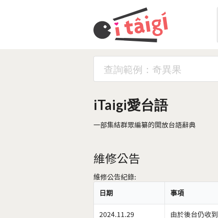
iTaigi愛台語
一部集結群眾編纂的開放台語辭典
維修公告
維修公告紀錄:
日期
事項
2024.11.29
由於後台仍收到