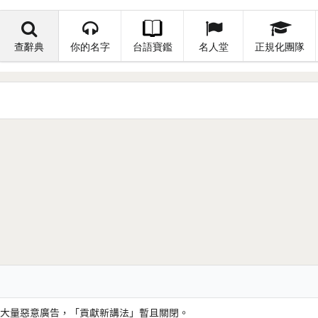
查辭典
你的名字
台語寶鑑
名人堂
正規化團隊
大量惡意廣告，「貢獻新講法」暫且關閉。