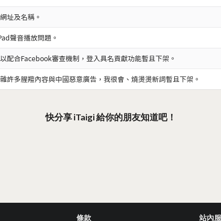
網址及名稱。
iPad聲音播放問題。
以配合Facebook審查機制，登入具名貢獻功能暫且下架。
雜許多腥羶內容與中國惡意廣告，我很會、燒燙燙新詞暫且下架。
快分享 iTaigi 給你的朋友知道吧！
條款
站內