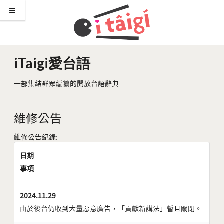
iTaigi愛台語
一部集結群眾編纂的開放台語辭典
維修公告
維修公告紀錄:
日期
事項
2024.11.29
由於後台仍收到大量惡意廣告，「貢獻新講法」暫且關閉。