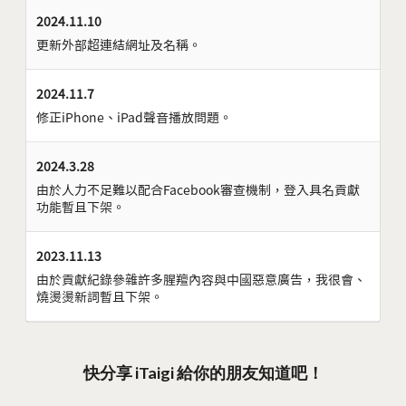
2024.11.10
更新外部超連結網址及名稱。
2024.11.7
修正iPhone、iPad聲音播放問題。
2024.3.28
由於人力不足難以配合Facebook審查機制，登入具名貢獻
功能暫且下架。
2023.11.13
由於貢獻紀錄參雜許多腥羶內容與中國惡意廣告，我很會、
燒燙燙新詞暫且下架。
快分享 iTaigi 給你的朋友知道吧！