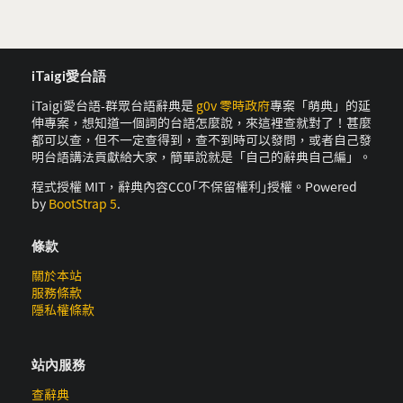
iTaigi愛台語
iTaigi愛台語-群眾台語辭典是
g0v 零時政府
專案「萌典」的延
伸專案，想知道一個詞的台語怎麼說，來這裡查就對了！甚麼
都可以查，但不一定查得到，查不到時可以發問，或者自己發
明台語講法貢獻給大家，簡單說就是「自己的辭典自己編」。
程式授權 MIT，辭典內容CC0｢不保留權利｣授權。Powered
by
BootStrap 5
.
條款
關於本站
服務條款
隱私權條款
站內服務
查辭典