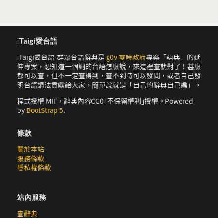
iTaigi愛台語
iTaigi愛台語-群眾台語辭典是
g0v 零時政府
專案「萌典」的延
伸專案，想知道一個詞的台語怎麼說，來這裡查就對了！甚麼
都可以查，但不一定查得到，查不到時可以發問，或者自己發
明台語講法貢獻給大家，簡單說就是「自己的辭典自己編」。
程式授權 MIT，辭典內容CC0｢不保留權利｣授權。Powered
by
BootStrap 5
.
條款
關於本站
服務條款
隱私權條款
站內服務
查辭典