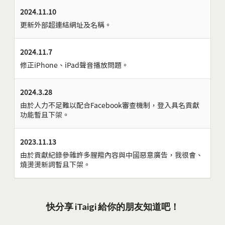
2024.11.10
更新外部超連結網址及名稱。
2024.11.7
修正iPhone、iPad聲音播放問題。
2024.3.28
由於人力不足難以配合Facebook審查機制，登入具名貢獻
功能暫且下架。
2023.11.13
由於貢獻紀錄參雜許多腥羶內容與中國惡意廣告，我很會、
燒燙燙新詞暫且下架。
快分享 iTaigi 給你的朋友知道吧！