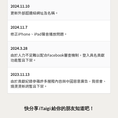
2024.11.10
更新外部超連結網址及名稱。
2024.11.7
修正iPhone、iPad聲音播放問題。
2024.3.28
由於人力不足難以配合Facebook審查機制，登入具名貢獻
功能暫且下架。
2023.11.13
由於貢獻紀錄參雜許多腥羶內容與中國惡意廣告，我很會、
燒燙燙新詞暫且下架。
快分享 iTaigi 給你的朋友知道吧！