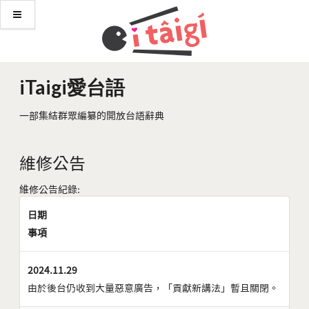
iTaigi愛台語
一部集結群眾編纂的開放台語辭典
維修公告
維修公告紀錄:
日期
事項
2024.11.29
由於後台仍收到大量惡意廣告，「貢獻新講法」暫且關閉。