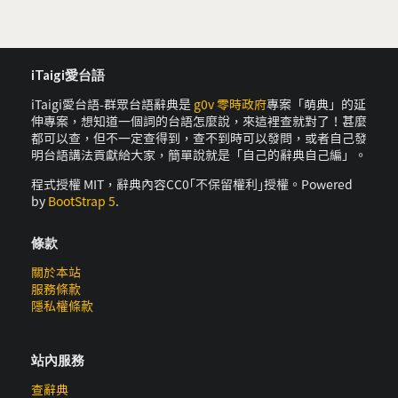
iTaigi愛台語
iTaigi愛台語-群眾台語辭典是
g0v 零時政府
專案「萌典」的延
伸專案，想知道一個詞的台語怎麼說，來這裡查就對了！甚麼
都可以查，但不一定查得到，查不到時可以發問，或者自己發
明台語講法貢獻給大家，簡單說就是「自己的辭典自己編」。
程式授權 MIT，辭典內容CC0｢不保留權利｣授權。Powered
by
BootStrap 5
.
條款
關於本站
服務條款
隱私權條款
站內服務
查辭典