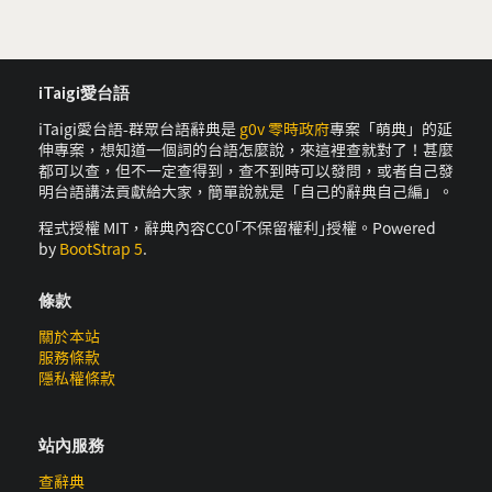
iTaigi愛台語
iTaigi愛台語-群眾台語辭典是
g0v 零時政府
專案「萌典」的延
伸專案，想知道一個詞的台語怎麼說，來這裡查就對了！甚麼
都可以查，但不一定查得到，查不到時可以發問，或者自己發
明台語講法貢獻給大家，簡單說就是「自己的辭典自己編」。
程式授權 MIT，辭典內容CC0｢不保留權利｣授權。Powered
by
BootStrap 5
.
條款
關於本站
服務條款
隱私權條款
站內服務
查辭典