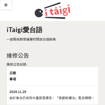
iTaigi愛台語
一部集結群眾編纂的開放台語辭典
維修公告
維修公告紀錄:
日期
事項
2024.11.29
由於後台仍收到大量惡意廣告，「貢獻新講法」暫且關閉。