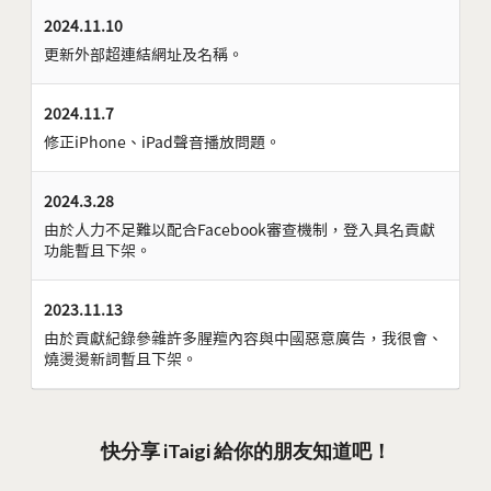
2024.11.10
更新外部超連結網址及名稱。
2024.11.7
修正iPhone、iPad聲音播放問題。
2024.3.28
由於人力不足難以配合Facebook審查機制，登入具名貢獻
功能暫且下架。
2023.11.13
由於貢獻紀錄參雜許多腥羶內容與中國惡意廣告，我很會、
燒燙燙新詞暫且下架。
快分享 iTaigi 給你的朋友知道吧！