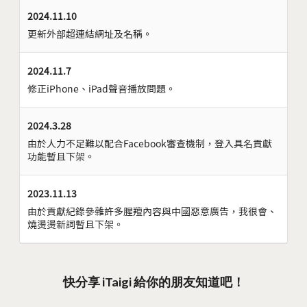
2024.11.10
更新外部超連結網址及名稱。
2024.11.7
修正iPhone、iPad聲音播放問題。
2024.3.28
由於人力不足難以配合Facebook審查機制，登入具名貢獻
功能暫且下架。
2023.11.13
由於貢獻紀錄參雜許多腥羶內容與中國惡意廣告，我很會、
燒燙燙新詞暫且下架。
快分享 iTaigi 給你的朋友知道吧！