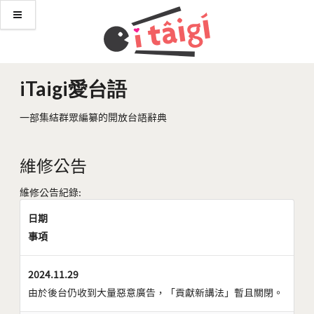
iTaigi愛台語
一部集結群眾編纂的開放台語辭典
維修公告
維修公告紀錄:
日期
事項
2024.11.29
由於後台仍收到大量惡意廣告，「貢獻新講法」暫且關閉。