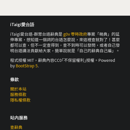
iTaigi愛台語
iTaigi愛台語-群眾台語辭典是
g0v 零時政府
專案「萌典」的延
伸專案，想知道一個詞的台語怎麼說，來這裡查就對了！甚麼
都可以查，但不一定查得到，查不到時可以發問，或者自己發
明台語講法貢獻給大家，簡單說就是「自己的辭典自己編」。
程式授權 MIT，辭典內容CC0｢不保留權利｣授權。Powered
by
BootStrap 5
.
條款
關於本站
服務條款
隱私權條款
站內服務
查辭典