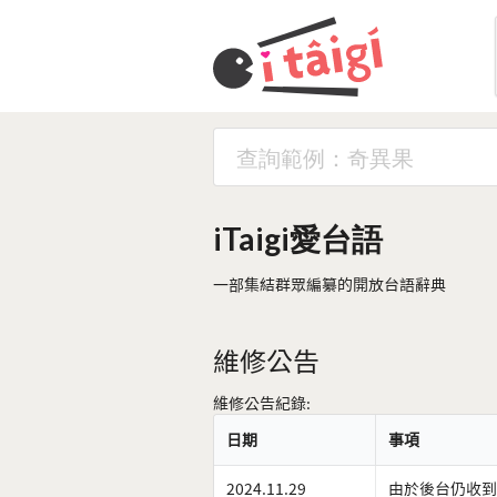
iTaigi愛台語
一部集結群眾編纂的開放台語辭典
維修公告
維修公告紀錄:
日期
事項
2024.11.29
由於後台仍收到