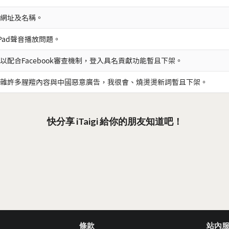
網址及名稱。
iPad聲音播放問題。
以配合Facebook審查機制，登入具名貢獻功能暫且下架。
雜許多腥羶內容與中國惡意廣告，我很會、燒燙燙新詞暫且下架。
快分享 iTaigi 給你的朋友知道吧！
條款
站內