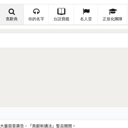
查辭典
你的名字
台語寶鑑
名人堂
正規化團隊
大量惡意廣告，「貢獻新講法」暫且關閉。