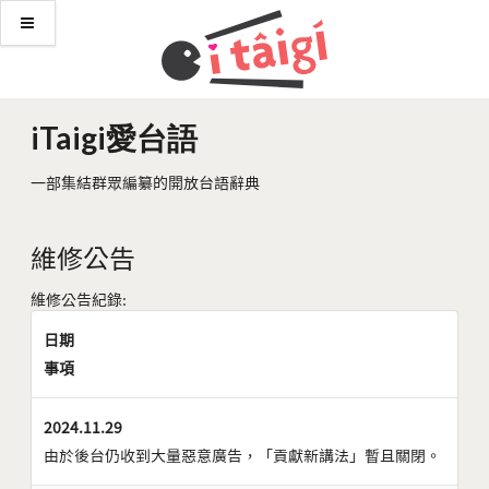
iTaigi愛台語
一部集結群眾編纂的開放台語辭典
維修公告
維修公告紀錄:
日期
事項
2024.11.29
由於後台仍收到大量惡意廣告，「貢獻新講法」暫且關閉。