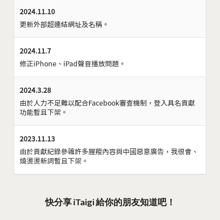
2024.11.10
更新外部超連結網址及名稱。
2024.11.7
修正iPhone、iPad聲音播放問題。
2024.3.28
由於人力不足難以配合Facebook審查機制，登入具名貢獻
功能暫且下架。
2023.11.13
由於貢獻紀錄參雜許多腥羶內容與中國惡意廣告，我很會、
燒燙燙新詞暫且下架。
快分享 iTaigi 給你的朋友知道吧！