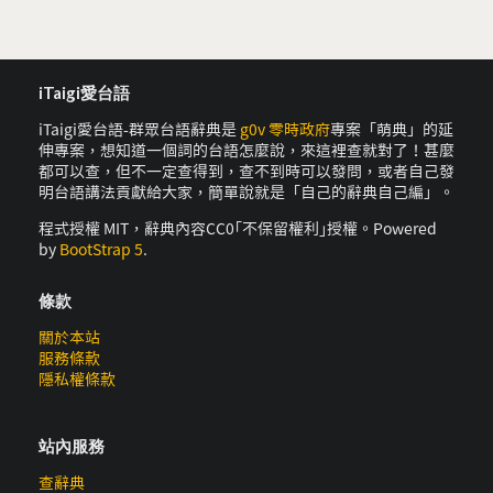
iTaigi愛台語
iTaigi愛台語-群眾台語辭典是
g0v 零時政府
專案「萌典」的延
伸專案，想知道一個詞的台語怎麼說，來這裡查就對了！甚麼
都可以查，但不一定查得到，查不到時可以發問，或者自己發
明台語講法貢獻給大家，簡單說就是「自己的辭典自己編」。
程式授權 MIT，辭典內容CC0｢不保留權利｣授權。Powered
by
BootStrap 5
.
條款
關於本站
服務條款
隱私權條款
站內服務
查辭典