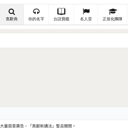
查辭典
你的名字
台語寶鑑
名人堂
正規化團隊
大量惡意廣告，「貢獻新講法」暫且關閉。