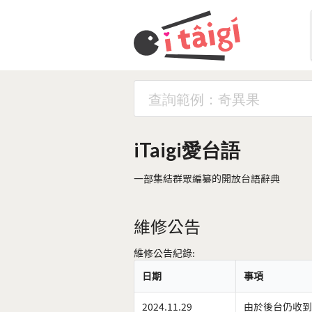
iTaigi愛台語
一部集結群眾編纂的開放台語辭典
維修公告
維修公告紀錄:
日期
事項
2024.11.29
由於後台仍收到