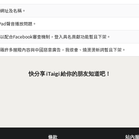
網址及名稱。
iPad聲音播放問題。
以配合Facebook審查機制，登入具名貢獻功能暫且下架。
雜許多腥羶內容與中國惡意廣告，我很會、燒燙燙新詞暫且下架。
快分享 iTaigi 給你的朋友知道吧！
條款
站內