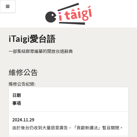
iTaigi愛台語
一部集結群眾編纂的開放台語辭典
維修公告
維修公告紀錄:
日期
事項
2024.11.29
由於後台仍收到大量惡意廣告，「貢獻新講法」暫且關閉。