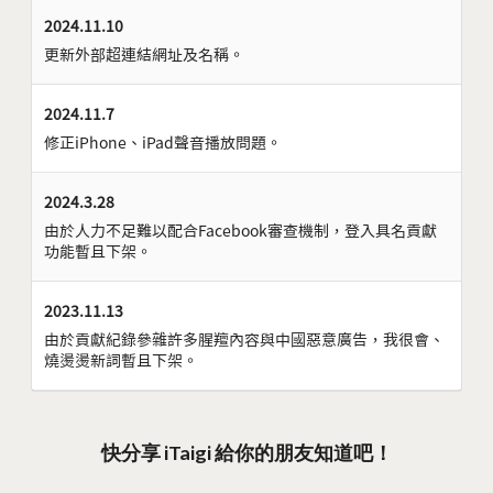
2024.11.10
更新外部超連結網址及名稱。
2024.11.7
修正iPhone、iPad聲音播放問題。
2024.3.28
由於人力不足難以配合Facebook審查機制，登入具名貢獻
功能暫且下架。
2023.11.13
由於貢獻紀錄參雜許多腥羶內容與中國惡意廣告，我很會、
燒燙燙新詞暫且下架。
快分享 iTaigi 給你的朋友知道吧！