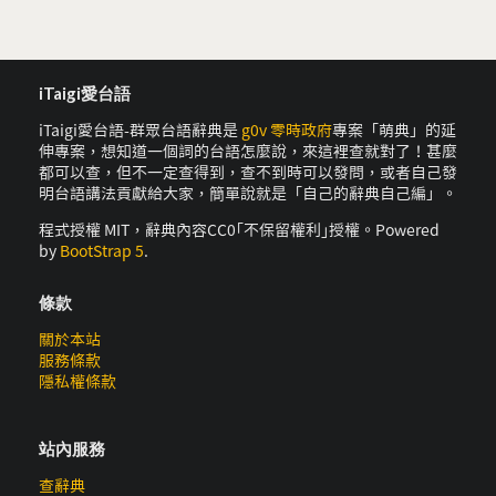
iTaigi愛台語
iTaigi愛台語-群眾台語辭典是
g0v 零時政府
專案「萌典」的延
伸專案，想知道一個詞的台語怎麼說，來這裡查就對了！甚麼
都可以查，但不一定查得到，查不到時可以發問，或者自己發
明台語講法貢獻給大家，簡單說就是「自己的辭典自己編」。
程式授權 MIT，辭典內容CC0｢不保留權利｣授權。Powered
by
BootStrap 5
.
條款
關於本站
服務條款
隱私權條款
站內服務
查辭典