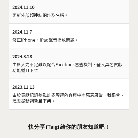
2024.11.10
更新外部超連結網址及名稱。
2024.11.7
修正iPhone、iPad聲音播放問題。
2024.3.28
由於人力不足難以配合Facebook審查機制，登入具名貢獻
功能暫且下架。
2023.11.13
由於貢獻紀錄參雜許多腥羶內容與中國惡意廣告，我很會、
燒燙燙新詞暫且下架。
快分享 iTaigi 給你的朋友知道吧！