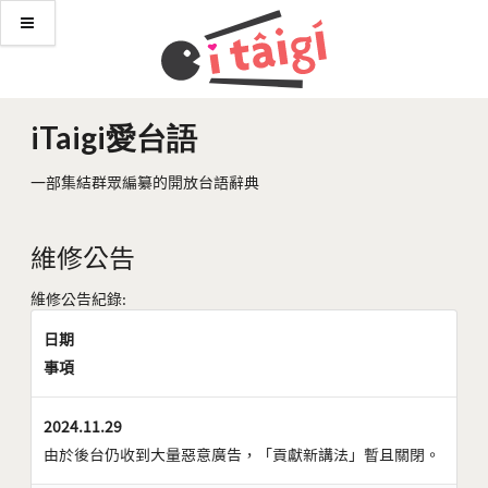
iTaigi愛台語
一部集結群眾編纂的開放台語辭典
維修公告
維修公告紀錄:
日期
事項
2024.11.29
由於後台仍收到大量惡意廣告，「貢獻新講法」暫且關閉。