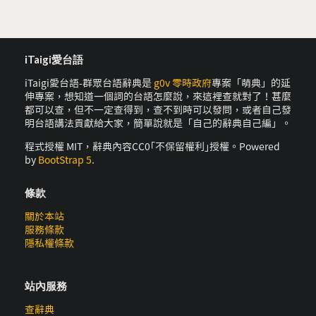
iTaigi愛台語
iTaigi愛台語-群眾台語辭典是
g0v 零時政府
專案「萌典」的延
伸專案，想知道一個詞的台語怎麼說，來這裡查就對了！甚麼
都可以查，但不一定查得到，查不到時可以發問，或者自己發
明台語講法貢獻給大家，簡單說就是「自己的辭典自己編」。
程式授權 MIT，辭典內容CC0｢不保留權利｣授權。Powered
by
BootStrap 5
.
條款
關於本站
服務條款
隱私權條款
站內服務
查辭典