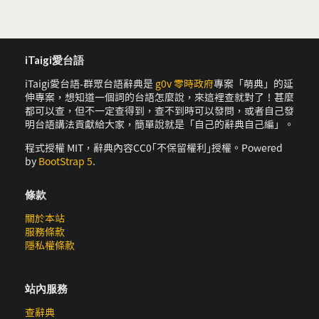
iTaigi愛台語
iTaigi愛台語-群眾台語辭典是
g0v 零時政府
專案「萌典」的延
伸專案，想知道一個詞的台語怎麼說，來這裡查就對了！甚麼
都可以查，但不一定查得到，查不到時可以發問，或者自己發
明台語講法貢獻給大家，簡單說就是「自己的辭典自己編」。
程式授權 MIT，辭典內容CC0｢不保留權利｣授權。Powered
by
BootStrap 5
.
條款
關於本站
服務條款
隱私權條款
站內服務
查辭典