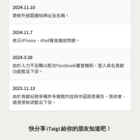
2024.11.10
更新外部超連結網址及名稱。
2024.11.7
修正iPhone、iPad聲音播放問題。
2024.3.28
由於人力不足難以配合Facebook審查機制，登入具名貢獻
功能暫且下架。
2023.11.13
由於貢獻紀錄參雜許多腥羶內容與中國惡意廣告，我很會、
燒燙燙新詞暫且下架。
快分享 iTaigi 給你的朋友知道吧！