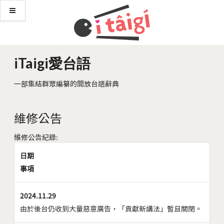
iTaigi愛台語
一部集結群眾編纂的開放台語辭典
維修公告
維修公告紀錄:
日期
事項
2024.11.29
由於後台仍收到大量惡意廣告，「貢獻新講法」暫且關閉。