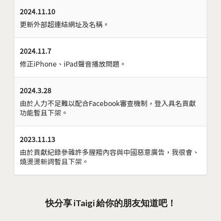
2024.11.10
更新外部超連結網址及名稱。
2024.11.7
修正iPhone、iPad聲音播放問題。
2024.3.28
由於人力不足難以配合Facebook審查機制，登入具名貢獻
功能暫且下架。
2023.11.13
由於貢獻紀錄參雜許多腥羶內容與中國惡意廣告，我很會、
燒燙燙新詞暫且下架。
快分享 iTaigi 給你的朋友知道吧！