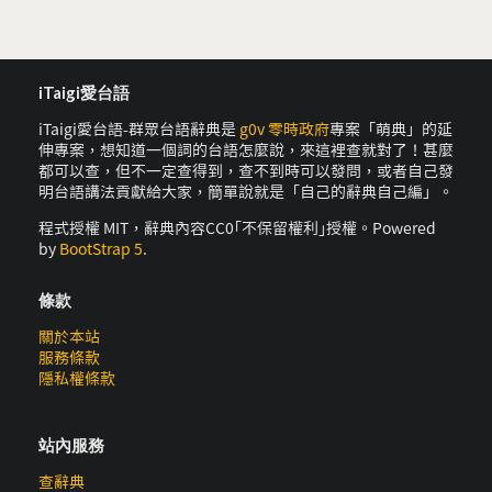
iTaigi愛台語
iTaigi愛台語-群眾台語辭典是
g0v 零時政府
專案「萌典」的延
伸專案，想知道一個詞的台語怎麼說，來這裡查就對了！甚麼
都可以查，但不一定查得到，查不到時可以發問，或者自己發
明台語講法貢獻給大家，簡單說就是「自己的辭典自己編」。
程式授權 MIT，辭典內容CC0｢不保留權利｣授權。Powered
by
BootStrap 5
.
條款
關於本站
服務條款
隱私權條款
站內服務
查辭典