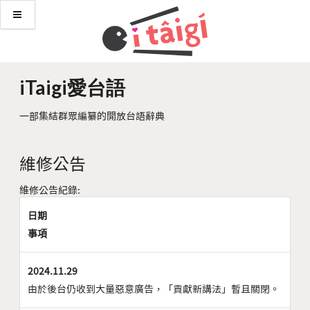
iTaigi愛台語
一部集結群眾編纂的開放台語辭典
維修公告
維修公告紀錄:
日期
事項
2024.11.29
由於後台仍收到大量惡意廣告，「貢獻新講法」暫且關閉。