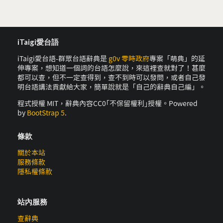
iTaigi愛台語
iTaigi愛台語-群眾台語辭典是
g0v 零時政府
專案「萌典」的延
伸專案，想知道一個詞的台語怎麼說，來這裡查就對了！甚麼
都可以查，但不一定查得到，查不到時可以發問，或者自己發
明台語講法貢獻給大家，簡單說就是「自己的辭典自己編」。
程式授權 MIT，辭典內容CC0｢不保留權利｣授權。Powered
by
BootStrap 5
.
條款
關於本站
服務條款
隱私權條款
站內服務
查辭典