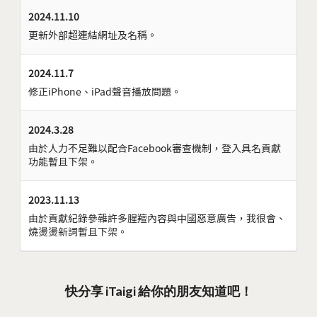
2024.11.10
更新外部超連結網址及名稱。
2024.11.7
修正iPhone、iPad聲音播放問題。
2024.3.28
由於人力不足難以配合Facebook審查機制，登入具名貢獻
功能暫且下架。
2023.11.13
由於貢獻紀錄參雜許多腥羶內容與中國惡意廣告，我很會、
燒燙燙新詞暫且下架。
快分享 iTaigi 給你的朋友知道吧！