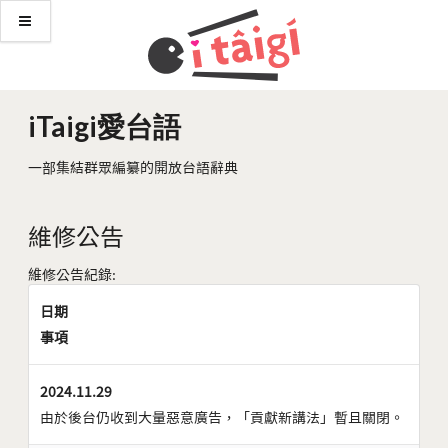
iTaigi愛台語
一部集結群眾編纂的開放台語辭典
維修公告
維修公告紀錄:
日期
事項
2024.11.29
由於後台仍收到大量惡意廣告，「貢獻新講法」暫且關閉。