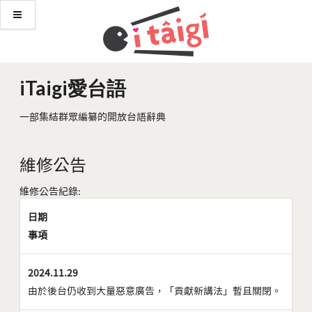
iTaigi愛台語
一部集結群眾編纂的開放台語辭典
維修公告
維修公告紀錄:
日期
事項
2024.11.29
由於後台仍收到大量惡意廣告，「貢獻新講法」暫且關閉。