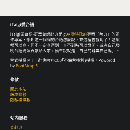
iTaigi愛台語
iTaigi愛台語-群眾台語辭典是
g0v 零時政府
專案「萌典」的延
伸專案，想知道一個詞的台語怎麼說，來這裡查就對了！甚麼
都可以查，但不一定查得到，查不到時可以發問，或者自己發
明台語講法貢獻給大家，簡單說就是「自己的辭典自己編」。
程式授權 MIT，辭典內容CC0｢不保留權利｣授權。Powered
by
BootStrap 5
.
條款
關於本站
服務條款
隱私權條款
站內服務
查辭典