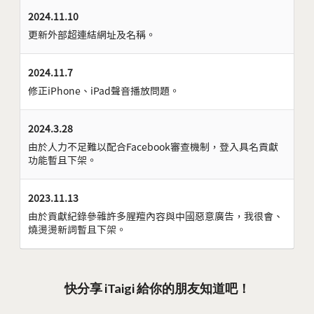
2024.11.10
更新外部超連結網址及名稱。
2024.11.7
修正iPhone、iPad聲音播放問題。
2024.3.28
由於人力不足難以配合Facebook審查機制，登入具名貢獻
功能暫且下架。
2023.11.13
由於貢獻紀錄參雜許多腥羶內容與中國惡意廣告，我很會、
燒燙燙新詞暫且下架。
快分享 iTaigi 給你的朋友知道吧！