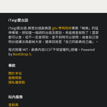
iTaigi愛台語
iTaigi愛台語-群眾台語辭典是
g0v 零時政府
專案「萌典」的延
伸專案，想知道一個詞的台語怎麼說，來這裡查就對了！甚麼
都可以查，但不一定查得到，查不到時可以發問，或者自己發
明台語講法貢獻給大家，簡單說就是「自己的辭典自己編」。
程式授權 MIT，辭典內容CC0｢不保留權利｣授權。Powered
by
BootStrap 5
.
條款
關於本站
服務條款
隱私權條款
站內服務
查辭典