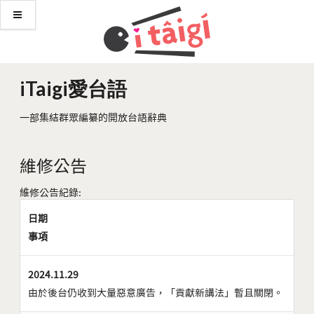
iTaigi愛台語
一部集結群眾編纂的開放台語辭典
維修公告
維修公告紀錄:
日期
事項
2024.11.29
由於後台仍收到大量惡意廣告，「貢獻新講法」暫且關閉。