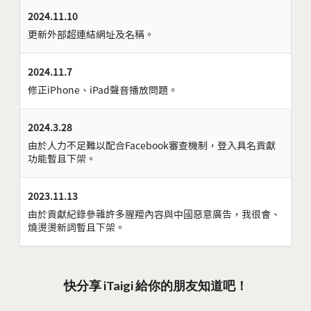
2024.11.10
更新外部超連結網址及名稱。
2024.11.7
修正iPhone、iPad聲音播放問題。
2024.3.28
由於人力不足難以配合Facebook審查機制，登入具名貢獻
功能暫且下架。
2023.11.13
由於貢獻紀錄參雜許多腥羶內容與中國惡意廣告，我很會、
燒燙燙新詞暫且下架。
快分享 iTaigi 給你的朋友知道吧！