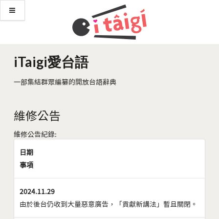
iTaigi愛台語
一部集結群眾編纂的開放台語辭典
維修公告
維修公告紀錄:
日期
事項
2024.11.29
由於後台仍收到大量惡意廣告，「貢獻新講法」暫且關閉。