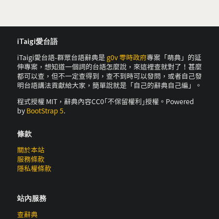
iTaigi愛台語
iTaigi愛台語-群眾台語辭典是
g0v 零時政府
專案「萌典」的延
伸專案，想知道一個詞的台語怎麼說，來這裡查就對了！甚麼
都可以查，但不一定查得到，查不到時可以發問，或者自己發
明台語講法貢獻給大家，簡單說就是「自己的辭典自己編」。
程式授權 MIT，辭典內容CC0｢不保留權利｣授權。Powered
by
BootStrap 5
.
條款
關於本站
服務條款
隱私權條款
站內服務
查辭典