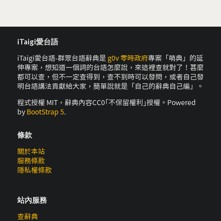
iTaigi愛台語
iTaigi愛台語-群眾台語辭典是
g0v 零時政府
專案「萌典」的延
伸專案，想知道一個詞的台語怎麼說，來這裡查就對了！甚麼
都可以查，但不一定查得到，查不到時可以發問，或者自己發
明台語講法貢獻給大家，簡單說就是「自己的辭典自己編」。
程式授權 MIT，辭典內容CC0｢不保留權利｣授權。Powered
by
BootStrap 5
.
條款
關於本站
服務條款
隱私權條款
站內服務
查辭典