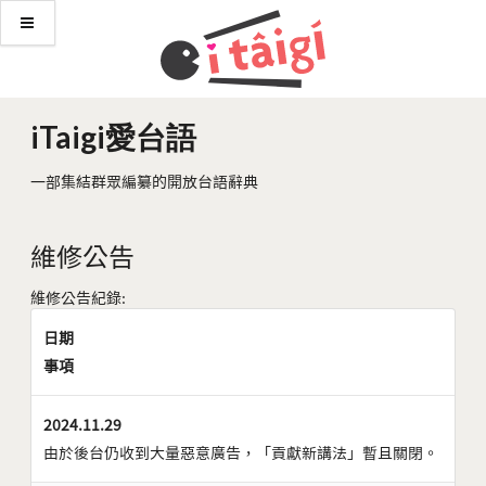
iTaigi愛台語
一部集結群眾編纂的開放台語辭典
維修公告
維修公告紀錄:
日期
事項
2024.11.29
由於後台仍收到大量惡意廣告，「貢獻新講法」暫且關閉。