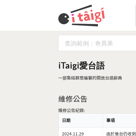
iTaigi愛台語
一部集結群眾編纂的開放台語辭典
維修公告
維修公告紀錄:
日期
事項
2024.11.29
由於後台仍收到