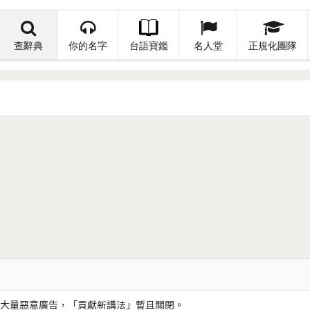
查辭典
你的名字
台語寶鑑
名人堂
正規化團隊
大量惡意廣告，「貢獻新講法」暫且關閉。