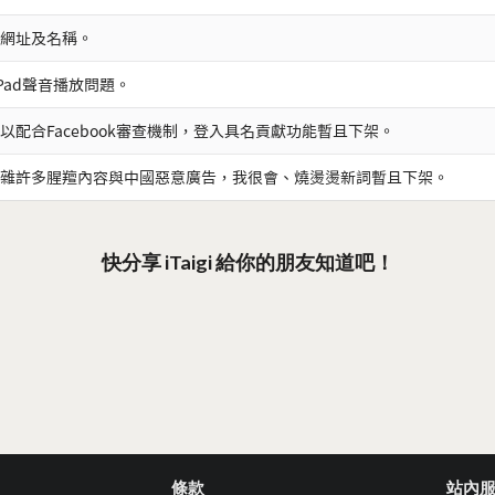
網址及名稱。
iPad聲音播放問題。
以配合Facebook審查機制，登入具名貢獻功能暫且下架。
雜許多腥羶內容與中國惡意廣告，我很會、燒燙燙新詞暫且下架。
快分享 iTaigi 給你的朋友知道吧！
條款
站內