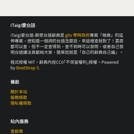
iTaigi愛台語
iTaigi愛台語-群眾台語辭典是
g0v 零時政府
專案「萌典」的延
伸專案，想知道一個詞的台語怎麼說，來這裡查就對了！甚麼
都可以查，但不一定查得到，查不到時可以發問，或者自己發
明台語講法貢獻給大家，簡單說就是「自己的辭典自己編」。
程式授權 MIT，辭典內容CC0｢不保留權利｣授權。Powered
by
BootStrap 5
.
條款
關於本站
服務條款
隱私權條款
站內服務
查辭典