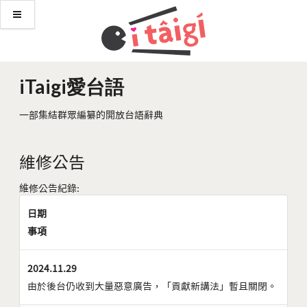
iTaigi愛台語
一部集結群眾編纂的開放台語辭典
維修公告
維修公告紀錄:
日期
事項
2024.11.29
由於後台仍收到大量惡意廣告，「貢獻新講法」暫且關閉。