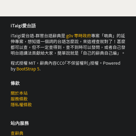
iTaigi愛台語
iTaigi愛台語-群眾台語辭典是
g0v 零時政府
專案「萌典」的延
伸專案，想知道一個詞的台語怎麼說，來這裡查就對了！甚麼
都可以查，但不一定查得到，查不到時可以發問，或者自己發
明台語講法貢獻給大家，簡單說就是「自己的辭典自己編」。
程式授權 MIT，辭典內容CC0｢不保留權利｣授權。Powered
by
BootStrap 5
.
條款
關於本站
服務條款
隱私權條款
站內服務
查辭典