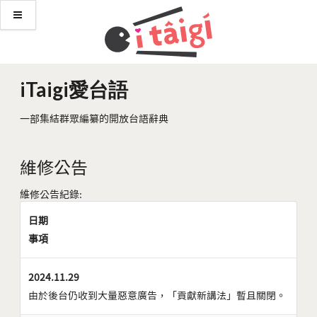
iTaigi愛台語
一部集結群眾編纂的開放台語辭典
維修公告
維修公告紀錄:
日期
事項
2024.11.29
由於後台仍收到大量惡意廣告，「貢獻新講法」暫且關閉。