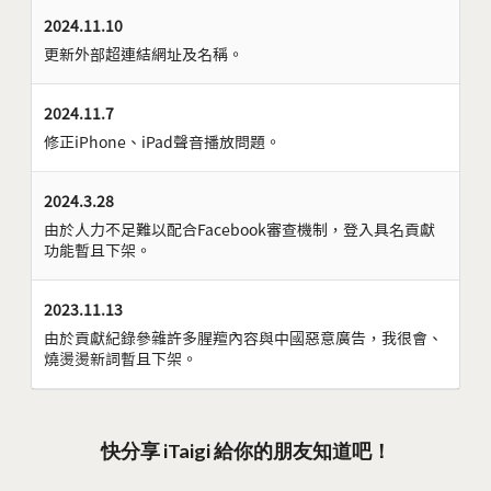
2024.11.10
更新外部超連結網址及名稱。
2024.11.7
修正iPhone、iPad聲音播放問題。
2024.3.28
由於人力不足難以配合Facebook審查機制，登入具名貢獻
功能暫且下架。
2023.11.13
由於貢獻紀錄參雜許多腥羶內容與中國惡意廣告，我很會、
燒燙燙新詞暫且下架。
快分享 iTaigi 給你的朋友知道吧！