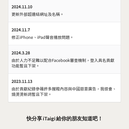
2024.11.10
更新外部超連結網址及名稱。
2024.11.7
修正iPhone、iPad聲音播放問題。
2024.3.28
由於人力不足難以配合Facebook審查機制，登入具名貢獻
功能暫且下架。
2023.11.13
由於貢獻紀錄參雜許多腥羶內容與中國惡意廣告，我很會、
燒燙燙新詞暫且下架。
快分享 iTaigi 給你的朋友知道吧！