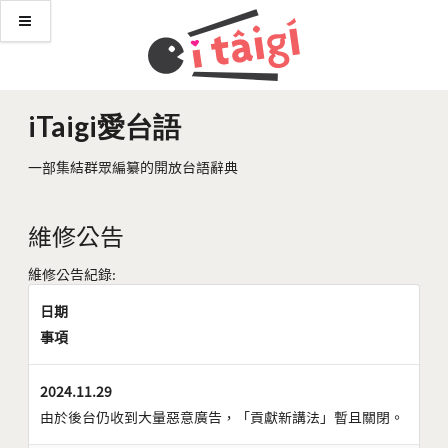
iTaigi愛台語
一部集結群眾編纂的開放台語辭典
維修公告
維修公告紀錄:
日期
事項
2024.11.29
由於後台仍收到大量惡意廣告，「貢獻新講法」暫且關閉。