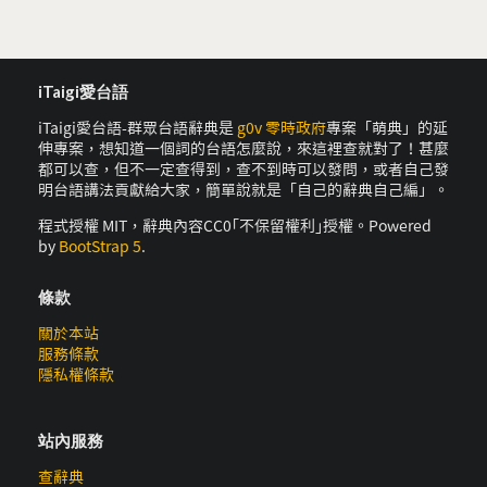
iTaigi愛台語
iTaigi愛台語-群眾台語辭典是
g0v 零時政府
專案「萌典」的延
伸專案，想知道一個詞的台語怎麼說，來這裡查就對了！甚麼
都可以查，但不一定查得到，查不到時可以發問，或者自己發
明台語講法貢獻給大家，簡單說就是「自己的辭典自己編」。
程式授權 MIT，辭典內容CC0｢不保留權利｣授權。Powered
by
BootStrap 5
.
條款
關於本站
服務條款
隱私權條款
站內服務
查辭典