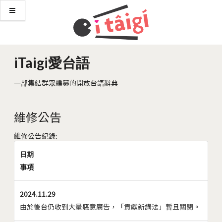
iTaigi愛台語
一部集結群眾編纂的開放台語辭典
維修公告
維修公告紀錄:
日期
事項
2024.11.29
由於後台仍收到大量惡意廣告，「貢獻新講法」暫且關閉。