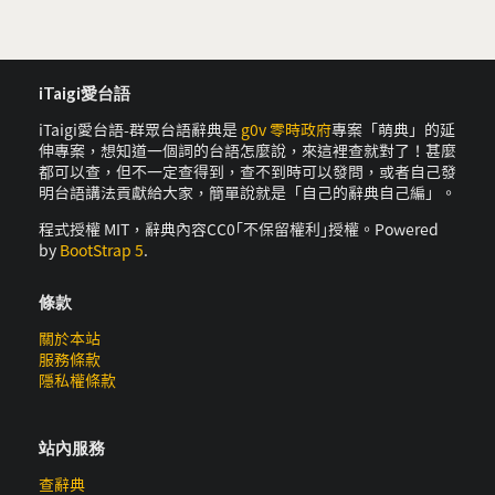
iTaigi愛台語
iTaigi愛台語-群眾台語辭典是
g0v 零時政府
專案「萌典」的延
伸專案，想知道一個詞的台語怎麼說，來這裡查就對了！甚麼
都可以查，但不一定查得到，查不到時可以發問，或者自己發
明台語講法貢獻給大家，簡單說就是「自己的辭典自己編」。
程式授權 MIT，辭典內容CC0｢不保留權利｣授權。Powered
by
BootStrap 5
.
條款
關於本站
服務條款
隱私權條款
站內服務
查辭典