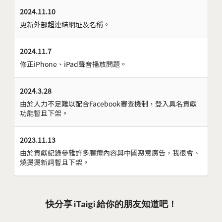
2024.11.10
更新外部超連結網址及名稱。
2024.11.7
修正iPhone、iPad聲音播放問題。
2024.3.28
由於人力不足難以配合Facebook審查機制，登入具名貢獻
功能暫且下架。
2023.11.13
由於貢獻紀錄參雜許多腥羶內容與中國惡意廣告，我很會、
燒燙燙新詞暫且下架。
快分享 iTaigi 給你的朋友知道吧！