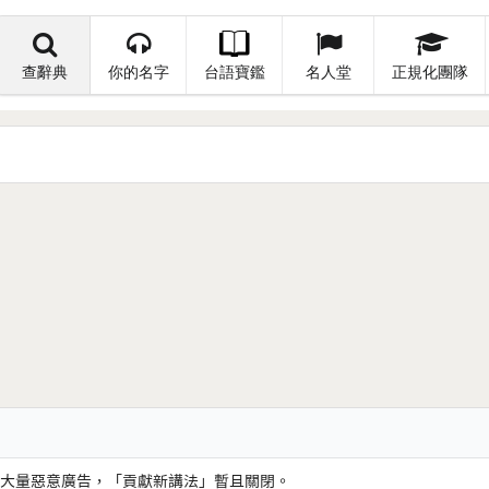
查辭典
你的名字
台語寶鑑
名人堂
正規化團隊
大量惡意廣告，「貢獻新講法」暫且關閉。