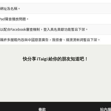
網址及名稱。
iPad聲音播放問題。
以配合Facebook審查機制，登入具名貢獻功能暫且下架。
雜許多腥羶內容與中國惡意廣告，我很會、燒燙燙新詞暫且下架。
快分享 iTaigi 給你的朋友知道吧！
條款
站內