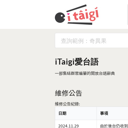
iTaigi愛台語
一部集結群眾編纂的開放台語辭典
維修公告
維修公告紀錄:
日期
事項
2024.11.29
由於後台仍收到