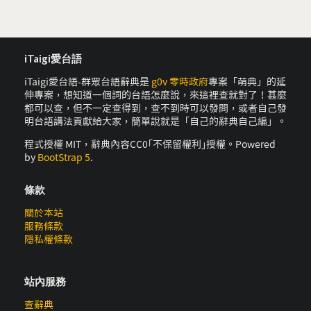
iTaigi愛台語
iTaigi愛台語-群眾台語辭典是
g0v 零時政府
專案「萌典」的延
伸專案，想知道一個詞的台語怎麼說，來這裡查就對了！甚麼
都可以查，但不一定查得到，查不到時可以發問，或者自己發
明台語講法貢獻給大家，簡單說就是「自己的辭典自己編」。
程式授權 MIT，辭典內容CC0｢不保留權利｣授權。Powered
by
BootStrap 5
.
條款
關於本站
服務條款
隱私權條款
站內服務
查辭典