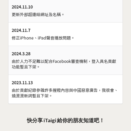
2024.11.10
更新外部超連結網址及名稱。
2024.11.7
修正iPhone、iPad聲音播放問題。
2024.3.28
由於人力不足難以配合Facebook審查機制，登入具名貢獻
功能暫且下架。
2023.11.13
由於貢獻紀錄參雜許多腥羶內容與中國惡意廣告，我很會、
燒燙燙新詞暫且下架。
快分享 iTaigi 給你的朋友知道吧！