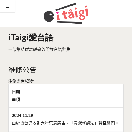
iTaigi愛台語
一部集結群眾編纂的開放台語辭典
維修公告
維修公告紀錄:
日期
事項
2024.11.29
由於後台仍收到大量惡意廣告，「貢獻新講法」暫且關閉。