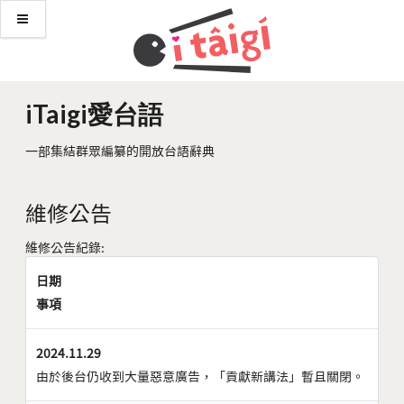
iTaigi愛台語
一部集結群眾編纂的開放台語辭典
維修公告
維修公告紀錄:
日期
事項
2024.11.29
由於後台仍收到大量惡意廣告，「貢獻新講法」暫且關閉。