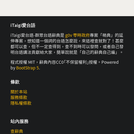
iTaigi愛台語
iTaigi愛台語-群眾台語辭典是
g0v 零時政府
專案「萌典」的延
伸專案，想知道一個詞的台語怎麼說，來這裡查就對了！甚麼
都可以查，但不一定查得到，查不到時可以發問，或者自己發
明台語講法貢獻給大家，簡單說就是「自己的辭典自己編」。
程式授權 MIT，辭典內容CC0｢不保留權利｣授權。Powered
by
BootStrap 5
.
條款
關於本站
服務條款
隱私權條款
站內服務
查辭典