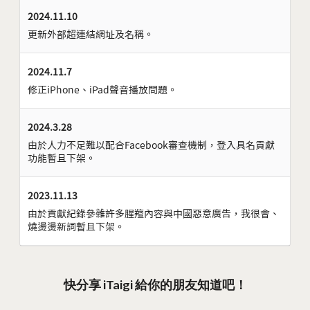
2024.11.10
更新外部超連結網址及名稱。
2024.11.7
修正iPhone、iPad聲音播放問題。
2024.3.28
由於人力不足難以配合Facebook審查機制，登入具名貢獻
功能暫且下架。
2023.11.13
由於貢獻紀錄參雜許多腥羶內容與中國惡意廣告，我很會、
燒燙燙新詞暫且下架。
快分享 iTaigi 給你的朋友知道吧！