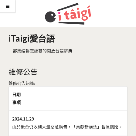
iTaigi愛台語
一部集結群眾編纂的開放台語辭典
維修公告
維修公告紀錄:
日期
事項
2024.11.29
由於後台仍收到大量惡意廣告，「貢獻新講法」暫且關閉。