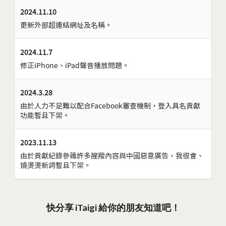
2024.11.10
更新外部超連結網址及名稱。
2024.11.7
修正iPhone、iPad聲音播放問題。
2024.3.28
由於人力不足難以配合Facebook審查機制，登入具名貢獻
功能暫且下架。
2023.11.13
由於貢獻紀錄參雜許多腥羶內容與中國惡意廣告，我很會、
燒燙燙新詞暫且下架。
快分享 iTaigi 給你的朋友知道吧！