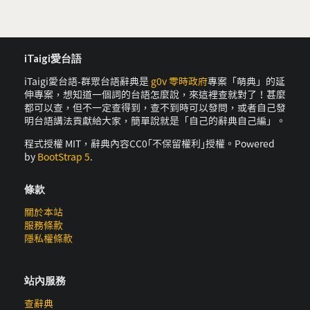
iTaigi愛台語
iTaigi愛台語-群眾台語辭典是
g0v 零時政府
專案「萌典」的延
伸專案，想知道一個詞的台語怎麼說，來這裡查就對了！甚麼
都可以查，但不一定查得到，查不到時可以發問，或者自己發
明台語講法貢獻給大家，簡單說就是「自己的辭典自己編」。
程式授權 MIT，辭典內容CC0｢不保留權利｣授權。Powered
by
BootStrap 5
.
條款
關於本站
服務條款
隱私權條款
站內服務
查辭典