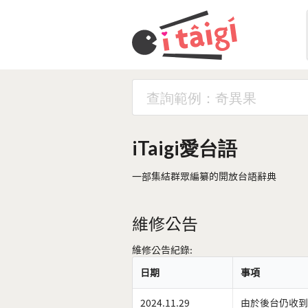
iTaigi愛台語
一部集結群眾編纂的開放台語辭典
維修公告
維修公告紀錄:
日期
事項
2024.11.29
由於後台仍收到