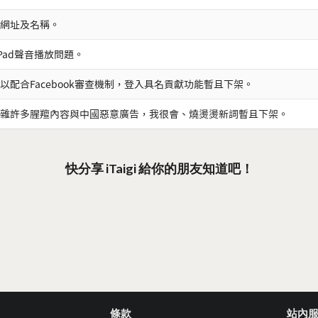
網址及名稱。
iPad聲音播放問題。
以配合Facebook審查機制，登入具名貢獻功能暫且下架。
雜許多腥羶內容與中國惡意廣告，我很會、燒燙燙新詞暫且下架。
快分享 iTaigi 給你的朋友知道吧！
條款
站內