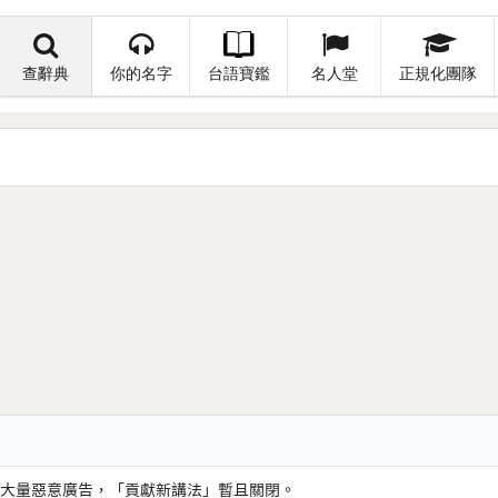
查辭典
你的名字
台語寶鑑
名人堂
正規化團隊
大量惡意廣告，「貢獻新講法」暫且關閉。