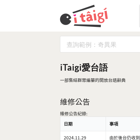
iTaigi愛台語
一部集結群眾編纂的開放台語辭典
維修公告
維修公告紀錄:
日期
事項
2024.11.29
由於後台仍收到