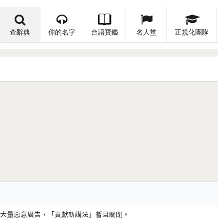
查辭典
你的名字
台語寶鑑
名人堂
正規化團隊
大量惡意廣告，「貢獻新講法」暫且關閉。