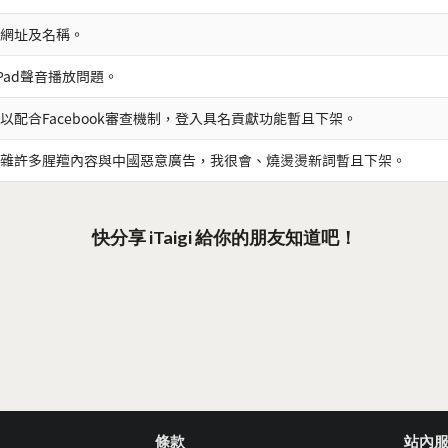
網址及名稱。
iPad聲音播放問題。
以配合Facebook審查機制，登入具名貢獻功能暫且下架。
雜許多腥羶內容與中國惡意廣告，我很會、燒燙燙新詞暫且下架。
快分享 iTaigi 給你的朋友知道吧！
條款
站內