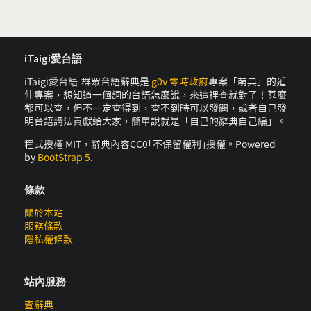
iTaigi愛台語
iTaigi愛台語-群眾台語辭典是
g0v 零時政府
專案「萌典」的延
伸專案，想知道一個詞的台語怎麼說，來這裡查就對了！甚麼
都可以查，但不一定查得到，查不到時可以發問，或者自己發
明台語講法貢獻給大家，簡單說就是「自己的辭典自己編」。
程式授權 MIT，辭典內容CC0｢不保留權利｣授權。Powered
by
BootStrap 5
.
條款
關於本站
服務條款
隱私權條款
站內服務
查辭典