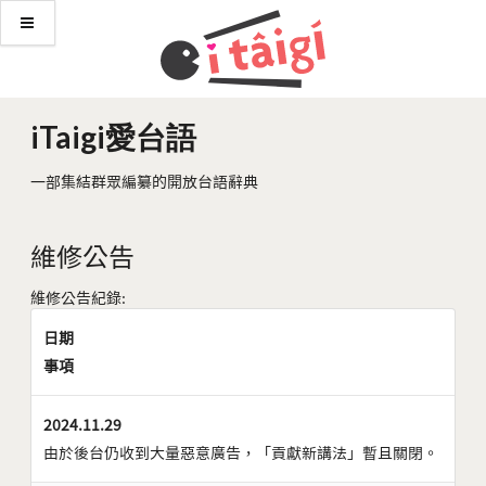
iTaigi愛台語
一部集結群眾編纂的開放台語辭典
維修公告
維修公告紀錄:
日期
事項
2024.11.29
由於後台仍收到大量惡意廣告，「貢獻新講法」暫且關閉。