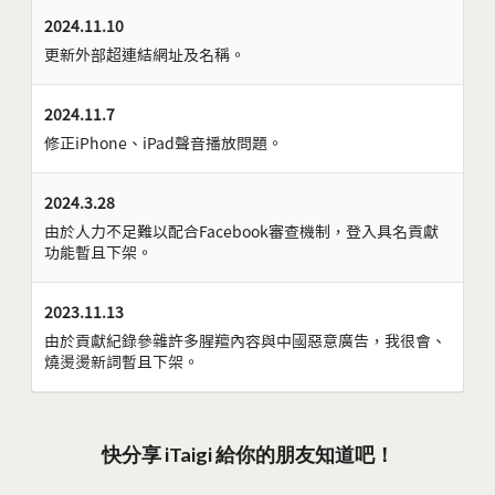
2024.11.10
更新外部超連結網址及名稱。
2024.11.7
修正iPhone、iPad聲音播放問題。
2024.3.28
由於人力不足難以配合Facebook審查機制，登入具名貢獻
功能暫且下架。
2023.11.13
由於貢獻紀錄參雜許多腥羶內容與中國惡意廣告，我很會、
燒燙燙新詞暫且下架。
快分享 iTaigi 給你的朋友知道吧！