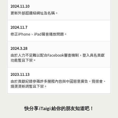
2024.11.10
更新外部超連結網址及名稱。
2024.11.7
修正iPhone、iPad聲音播放問題。
2024.3.28
由於人力不足難以配合Facebook審查機制，登入具名貢獻
功能暫且下架。
2023.11.13
由於貢獻紀錄參雜許多腥羶內容與中國惡意廣告，我很會、
燒燙燙新詞暫且下架。
快分享 iTaigi 給你的朋友知道吧！