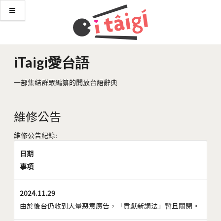
iTaigi愛台語
一部集結群眾編纂的開放台語辭典
維修公告
維修公告紀錄:
日期
事項
2024.11.29
由於後台仍收到大量惡意廣告，「貢獻新講法」暫且關閉。