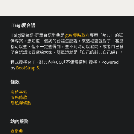
iTaigi愛台語
iTaigi愛台語-群眾台語辭典是
g0v 零時政府
專案「萌典」的延
伸專案，想知道一個詞的台語怎麼說，來這裡查就對了！甚麼
都可以查，但不一定查得到，查不到時可以發問，或者自己發
明台語講法貢獻給大家，簡單說就是「自己的辭典自己編」。
程式授權 MIT，辭典內容CC0｢不保留權利｣授權。Powered
by
BootStrap 5
.
條款
關於本站
服務條款
隱私權條款
站內服務
查辭典