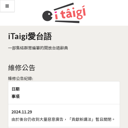
iTaigi愛台語
一部集結群眾編纂的開放台語辭典
維修公告
維修公告紀錄:
日期
事項
2024.11.29
由於後台仍收到大量惡意廣告，「貢獻新講法」暫且關閉。