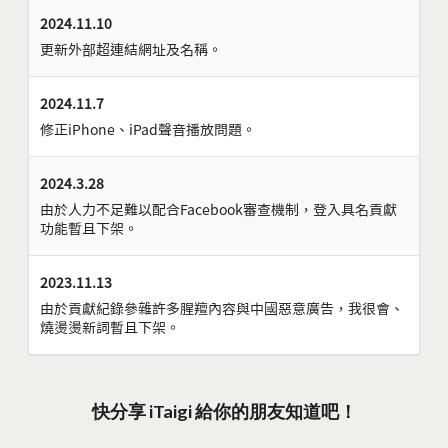
2024.11.10
更新外部超連結網址及名稱。
2024.11.7
修正iPhone、iPad聲音播放問題。
2024.3.28
由於人力不足難以配合Facebook審查機制，登入具名貢獻
功能暫且下架。
2023.11.13
由於貢獻紀錄參雜許多腥羶內容與中國惡意廣告，我很會、
燒燙燙新詞暫且下架。
快分享 iTaigi 給你的朋友知道吧！