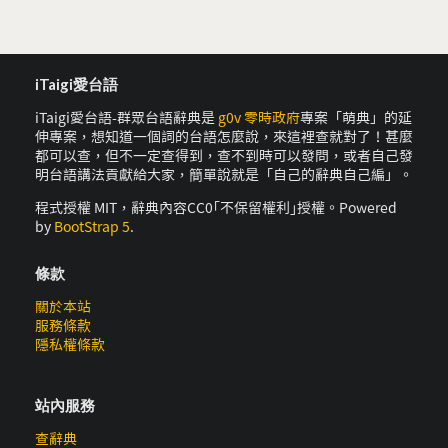
iTaigi愛台語
iTaigi愛台語-群眾台語辭典是
g0v 零時政府
專案「萌典」的延
伸專案，想知道一個詞的台語怎麼說，來這裡查就對了！甚麼
都可以查，但不一定查得到，查不到時可以發問，或者自己發
明台語講法貢獻給大家，簡單說就是「自己的辭典自己編」。
程式授權 MIT，辭典內容CC0｢不保留權利｣授權。Powered
by
BootStrap 5
.
條款
關於本站
服務條款
隱私權條款
站內服務
查辭典