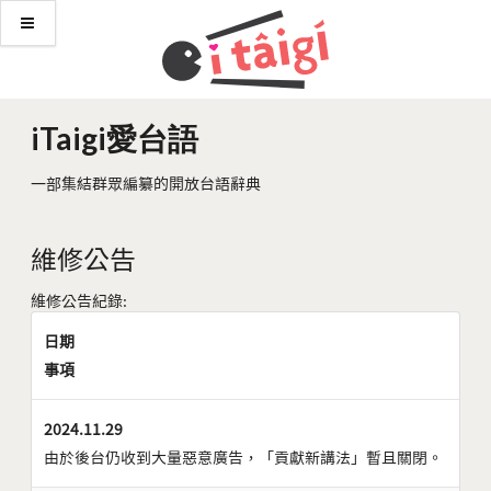
iTaigi愛台語
一部集結群眾編纂的開放台語辭典
維修公告
維修公告紀錄:
日期
事項
2024.11.29
由於後台仍收到大量惡意廣告，「貢獻新講法」暫且關閉。