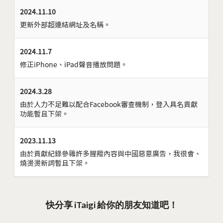
2024.11.10
更新外部超連結網址及名稱。
2024.11.7
修正iPhone、iPad聲音播放問題。
2024.3.28
由於人力不足難以配合Facebook審查機制，登入具名貢獻
功能暫且下架。
2023.11.13
由於貢獻紀錄參雜許多腥羶內容與中國惡意廣告，我很會、
燒燙燙新詞暫且下架。
快分享 iTaigi 給你的朋友知道吧！