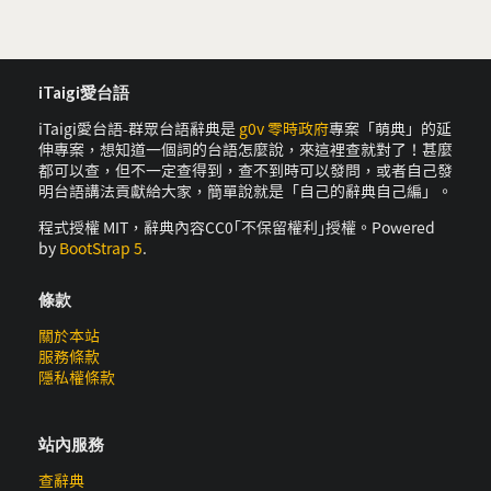
iTaigi愛台語
iTaigi愛台語-群眾台語辭典是
g0v 零時政府
專案「萌典」的延
伸專案，想知道一個詞的台語怎麼說，來這裡查就對了！甚麼
都可以查，但不一定查得到，查不到時可以發問，或者自己發
明台語講法貢獻給大家，簡單說就是「自己的辭典自己編」。
程式授權 MIT，辭典內容CC0｢不保留權利｣授權。Powered
by
BootStrap 5
.
條款
關於本站
服務條款
隱私權條款
站內服務
查辭典