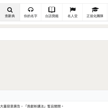
查辭典
你的名字
台語寶鑑
名人堂
正規化團隊
大量惡意廣告，「貢獻新講法」暫且關閉。