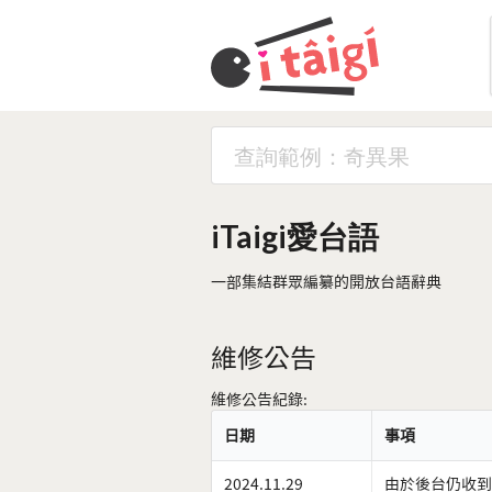
iTaigi愛台語
一部集結群眾編纂的開放台語辭典
維修公告
維修公告紀錄:
日期
事項
2024.11.29
由於後台仍收到