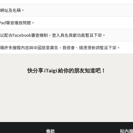
網址及名稱。
iPad聲音播放問題。
以配合Facebook審查機制，登入具名貢獻功能暫且下架。
雜許多腥羶內容與中國惡意廣告，我很會、燒燙燙新詞暫且下架。
快分享 iTaigi 給你的朋友知道吧！
條款
站內