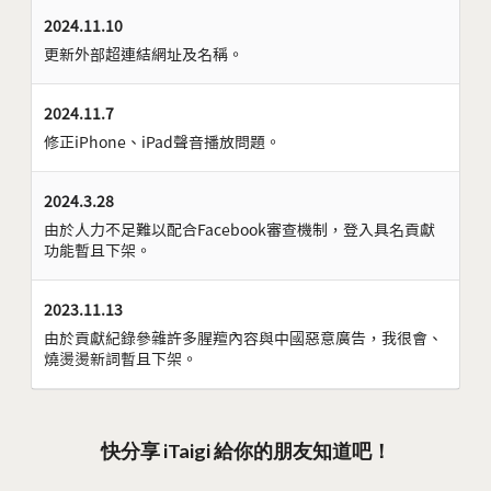
2024.11.10
更新外部超連結網址及名稱。
2024.11.7
修正iPhone、iPad聲音播放問題。
2024.3.28
由於人力不足難以配合Facebook審查機制，登入具名貢獻
功能暫且下架。
2023.11.13
由於貢獻紀錄參雜許多腥羶內容與中國惡意廣告，我很會、
燒燙燙新詞暫且下架。
快分享 iTaigi 給你的朋友知道吧！