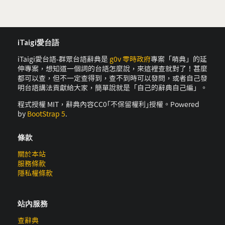
iTaigi愛台語
iTaigi愛台語-群眾台語辭典是
g0v 零時政府
專案「萌典」的延
伸專案，想知道一個詞的台語怎麼說，來這裡查就對了！甚麼
都可以查，但不一定查得到，查不到時可以發問，或者自己發
明台語講法貢獻給大家，簡單說就是「自己的辭典自己編」。
程式授權 MIT，辭典內容CC0｢不保留權利｣授權。Powered
by
BootStrap 5
.
條款
關於本站
服務條款
隱私權條款
站內服務
查辭典