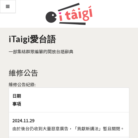
iTaigi愛台語
一部集結群眾編纂的開放台語辭典
維修公告
維修公告紀錄:
日期
事項
2024.11.29
由於後台仍收到大量惡意廣告，「貢獻新講法」暫且關閉。