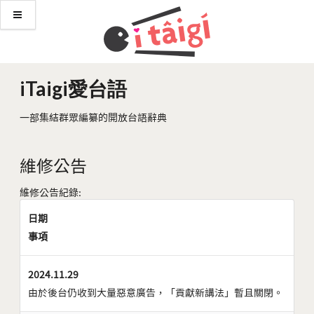
iTaigi愛台語
一部集結群眾編纂的開放台語辭典
維修公告
維修公告紀錄:
日期
事項
2024.11.29
由於後台仍收到大量惡意廣告，「貢獻新講法」暫且關閉。