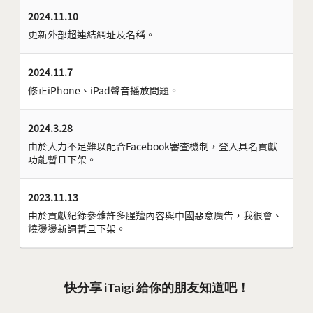
2024.11.10
更新外部超連結網址及名稱。
2024.11.7
修正iPhone、iPad聲音播放問題。
2024.3.28
由於人力不足難以配合Facebook審查機制，登入具名貢獻
功能暫且下架。
2023.11.13
由於貢獻紀錄參雜許多腥羶內容與中國惡意廣告，我很會、
燒燙燙新詞暫且下架。
快分享 iTaigi 給你的朋友知道吧！