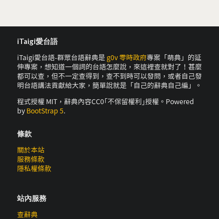
iTaigi愛台語
iTaigi愛台語-群眾台語辭典是
g0v 零時政府
專案「萌典」的延
伸專案，想知道一個詞的台語怎麼說，來這裡查就對了！甚麼
都可以查，但不一定查得到，查不到時可以發問，或者自己發
明台語講法貢獻給大家，簡單說就是「自己的辭典自己編」。
程式授權 MIT，辭典內容CC0｢不保留權利｣授權。Powered
by
BootStrap 5
.
條款
關於本站
服務條款
隱私權條款
站內服務
查辭典