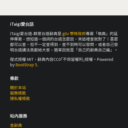
iTaigi愛台語
iTaigi愛台語-群眾台語辭典是
g0v 零時政府
專案「萌典」的延
伸專案，想知道一個詞的台語怎麼說，來這裡查就對了！甚麼
都可以查，但不一定查得到，查不到時可以發問，或者自己發
明台語講法貢獻給大家，簡單說就是「自己的辭典自己編」。
程式授權 MIT，辭典內容CC0｢不保留權利｣授權。Powered
by
BootStrap 5
.
條款
關於本站
服務條款
隱私權條款
站內服務
查辭典