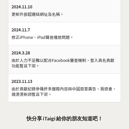
2024.11.10
更新外部超連結網址及名稱。
2024.11.7
修正iPhone、iPad聲音播放問題。
2024.3.28
由於人力不足難以配合Facebook審查機制，登入具名貢獻
功能暫且下架。
2023.11.13
由於貢獻紀錄參雜許多腥羶內容與中國惡意廣告，我很會、
燒燙燙新詞暫且下架。
快分享 iTaigi 給你的朋友知道吧！