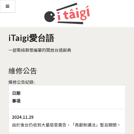
iTaigi愛台語
一部集結群眾編纂的開放台語辭典
維修公告
維修公告紀錄:
日期
事項
2024.11.29
由於後台仍收到大量惡意廣告，「貢獻新講法」暫且關閉。