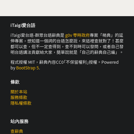
iTaigi愛台語
iTaigi愛台語-群眾台語辭典是
g0v 零時政府
專案「萌典」的延
伸專案，想知道一個詞的台語怎麼說，來這裡查就對了！甚麼
都可以查，但不一定查得到，查不到時可以發問，或者自己發
明台語講法貢獻給大家，簡單說就是「自己的辭典自己編」。
程式授權 MIT，辭典內容CC0｢不保留權利｣授權。Powered
by
BootStrap 5
.
條款
關於本站
服務條款
隱私權條款
站內服務
查辭典