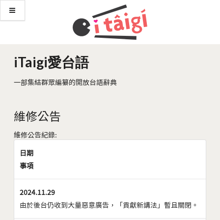
iTaigi愛台語
一部集結群眾編纂的開放台語辭典
維修公告
維修公告紀錄:
日期
事項
2024.11.29
由於後台仍收到大量惡意廣告，「貢獻新講法」暫且關閉。