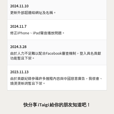
2024.11.10
更新外部超連結網址及名稱。
2024.11.7
修正iPhone、iPad聲音播放問題。
2024.3.28
由於人力不足難以配合Facebook審查機制，登入具名貢獻
功能暫且下架。
2023.11.13
由於貢獻紀錄參雜許多腥羶內容與中國惡意廣告，我很會、
燒燙燙新詞暫且下架。
快分享 iTaigi 給你的朋友知道吧！