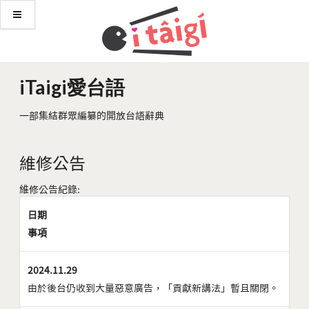
iTaigi愛台語
一部集結群眾編纂的開放台語辭典
維修公告
維修公告紀錄:
日期
事項
2024.11.29
由於後台仍收到大量惡意廣告，「貢獻新講法」暫且關閉。