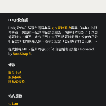
iTaigi愛台語
iTaigi愛台語-群眾台語辭典是
g0v 零時政府
專案「萌典」的延
伸專案，想知道一個詞的台語怎麼說，來這裡查就對了！甚麼
都可以查，但不一定查得到，查不到時可以發問，或者自己發
明台語講法貢獻給大家，簡單說就是「自己的辭典自己編」。
程式授權 MIT，辭典內容CC0｢不保留權利｣授權。Powered
by
BootStrap 5
.
條款
關於本站
服務條款
隱私權條款
站內服務
查辭典