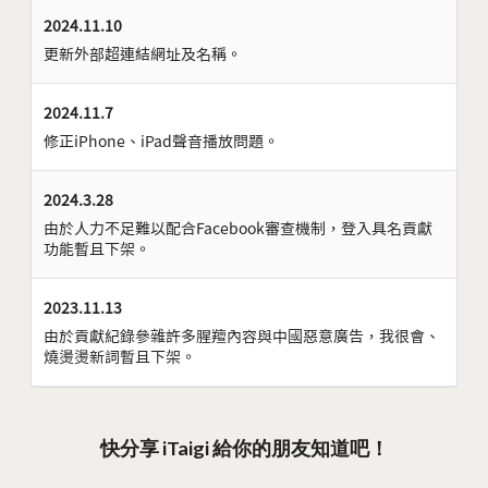
2024.11.10
更新外部超連結網址及名稱。
2024.11.7
修正iPhone、iPad聲音播放問題。
2024.3.28
由於人力不足難以配合Facebook審查機制，登入具名貢獻
功能暫且下架。
2023.11.13
由於貢獻紀錄參雜許多腥羶內容與中國惡意廣告，我很會、
燒燙燙新詞暫且下架。
快分享 iTaigi 給你的朋友知道吧！