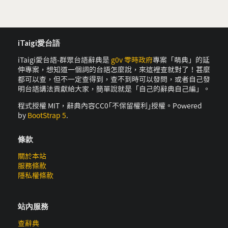
iTaigi愛台語
iTaigi愛台語-群眾台語辭典是
g0v 零時政府
專案「萌典」的延
伸專案，想知道一個詞的台語怎麼說，來這裡查就對了！甚麼
都可以查，但不一定查得到，查不到時可以發問，或者自己發
明台語講法貢獻給大家，簡單說就是「自己的辭典自己編」。
程式授權 MIT，辭典內容CC0｢不保留權利｣授權。Powered
by
BootStrap 5
.
條款
關於本站
服務條款
隱私權條款
站內服務
查辭典