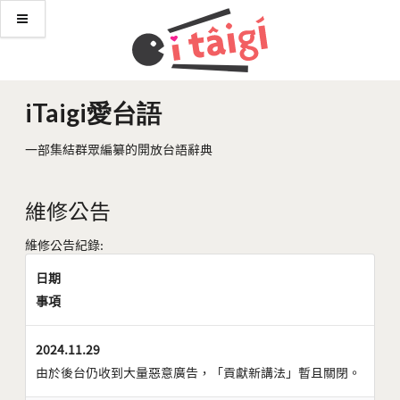
iTaigi愛台語
一部集結群眾編纂的開放台語辭典
維修公告
維修公告紀錄:
日期
事項
2024.11.29
由於後台仍收到大量惡意廣告，「貢獻新講法」暫且關閉。