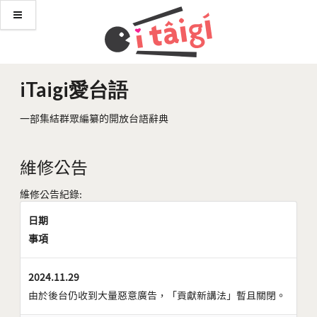
iTaigi愛台語
一部集結群眾編纂的開放台語辭典
維修公告
維修公告紀錄:
日期
事項
2024.11.29
由於後台仍收到大量惡意廣告，「貢獻新講法」暫且關閉。