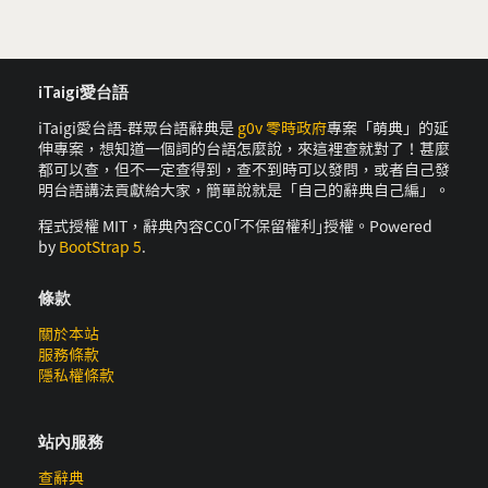
iTaigi愛台語
iTaigi愛台語-群眾台語辭典是
g0v 零時政府
專案「萌典」的延
伸專案，想知道一個詞的台語怎麼說，來這裡查就對了！甚麼
都可以查，但不一定查得到，查不到時可以發問，或者自己發
明台語講法貢獻給大家，簡單說就是「自己的辭典自己編」。
程式授權 MIT，辭典內容CC0｢不保留權利｣授權。Powered
by
BootStrap 5
.
條款
關於本站
服務條款
隱私權條款
站內服務
查辭典