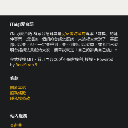
iTaigi愛台語
iTaigi愛台語-群眾台語辭典是
g0v 零時政府
專案「萌典」的延
伸專案，想知道一個詞的台語怎麼說，來這裡查就對了！甚麼
都可以查，但不一定查得到，查不到時可以發問，或者自己發
明台語講法貢獻給大家，簡單說就是「自己的辭典自己編」。
程式授權 MIT，辭典內容CC0｢不保留權利｣授權。Powered
by
BootStrap 5
.
條款
關於本站
服務條款
隱私權條款
站內服務
查辭典