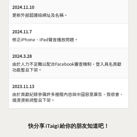
2024.11.10
更新外部超連結網址及名稱。
2024.11.7
修正iPhone、iPad聲音播放問題。
2024.3.28
由於人力不足難以配合Facebook審查機制，登入具名貢獻
功能暫且下架。
2023.11.13
由於貢獻紀錄參雜許多腥羶內容與中國惡意廣告，我很會、
燒燙燙新詞暫且下架。
快分享 iTaigi 給你的朋友知道吧！