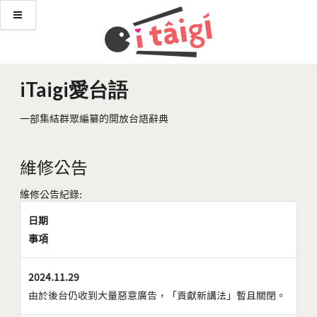
iTaigi愛台語
一部集結群眾編纂的開放台語辭典
維修公告
維修公告紀錄:
日期
事項
2024.11.29
由於後台仍收到大量惡意廣告，「貢獻新講法」暫且關閉。