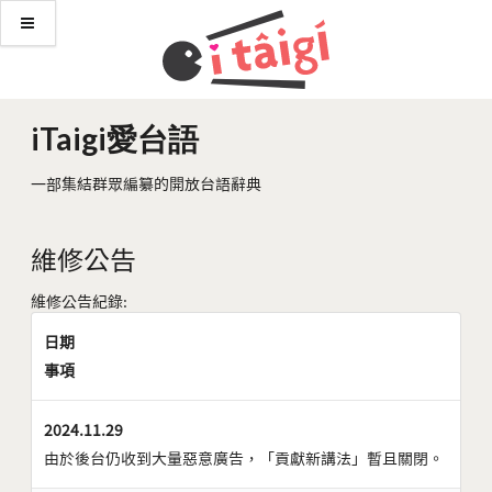
iTaigi愛台語
一部集結群眾編纂的開放台語辭典
維修公告
維修公告紀錄:
日期
事項
2024.11.29
由於後台仍收到大量惡意廣告，「貢獻新講法」暫且關閉。