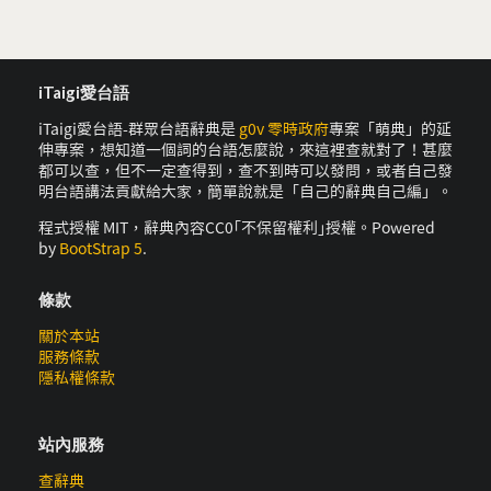
iTaigi愛台語
iTaigi愛台語-群眾台語辭典是
g0v 零時政府
專案「萌典」的延
伸專案，想知道一個詞的台語怎麼說，來這裡查就對了！甚麼
都可以查，但不一定查得到，查不到時可以發問，或者自己發
明台語講法貢獻給大家，簡單說就是「自己的辭典自己編」。
程式授權 MIT，辭典內容CC0｢不保留權利｣授權。Powered
by
BootStrap 5
.
條款
關於本站
服務條款
隱私權條款
站內服務
查辭典