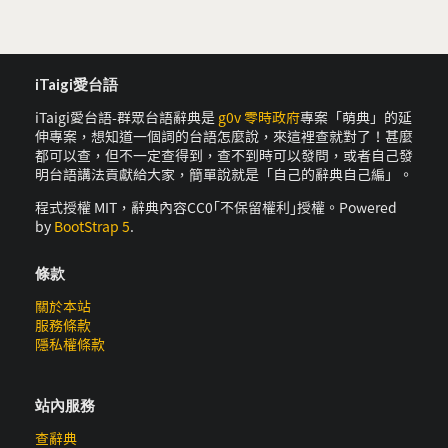
iTaigi愛台語
iTaigi愛台語-群眾台語辭典是
g0v 零時政府
專案「萌典」的延
伸專案，想知道一個詞的台語怎麼說，來這裡查就對了！甚麼
都可以查，但不一定查得到，查不到時可以發問，或者自己發
明台語講法貢獻給大家，簡單說就是「自己的辭典自己編」。
程式授權 MIT，辭典內容CC0｢不保留權利｣授權。Powered
by
BootStrap 5
.
條款
關於本站
服務條款
隱私權條款
站內服務
查辭典