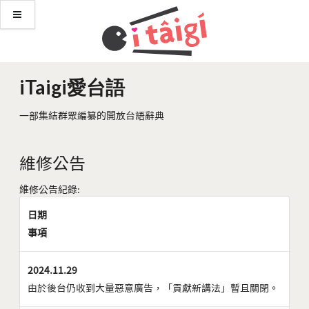
iTaigi愛台語
一部集結群眾編纂的開放台語辭典
維修公告
維修公告紀錄:
日期
事項
2024.11.29
由於後台仍收到大量惡意廣告，「貢獻新講法」暫且關閉。