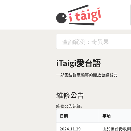
iTaigi愛台語
一部集結群眾編纂的開放台語辭典
維修公告
維修公告紀錄:
日期
事項
2024.11.29
由於後台仍收到