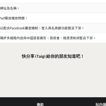
網址及名稱。
iPad聲音播放問題。
以配合Facebook審查機制，登入具名貢獻功能暫且下架。
雜許多腥羶內容與中國惡意廣告，我很會、燒燙燙新詞暫且下架。
快分享 iTaigi 給你的朋友知道吧！
條款
站內