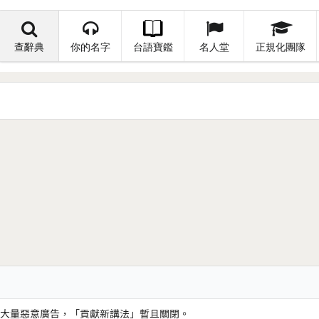
查辭典
你的名字
台語寶鑑
名人堂
正規化團隊
大量惡意廣告，「貢獻新講法」暫且關閉。