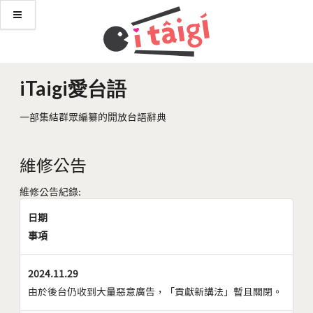
iTaigi愛台語
一部集結群眾編纂的開放台語辭典
維修公告
維修公告紀錄:
日期
事項
2024.11.29
由於後台仍收到大量惡意廣告，「貢獻新講法」暫且關閉。