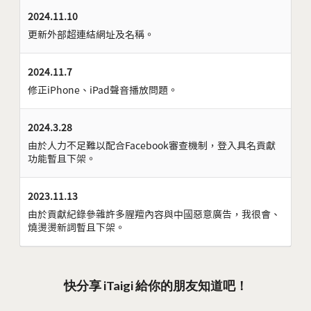
2024.11.10
更新外部超連結網址及名稱。
2024.11.7
修正iPhone、iPad聲音播放問題。
2024.3.28
由於人力不足難以配合Facebook審查機制，登入具名貢獻
功能暫且下架。
2023.11.13
由於貢獻紀錄參雜許多腥羶內容與中國惡意廣告，我很會、
燒燙燙新詞暫且下架。
快分享 iTaigi 給你的朋友知道吧！