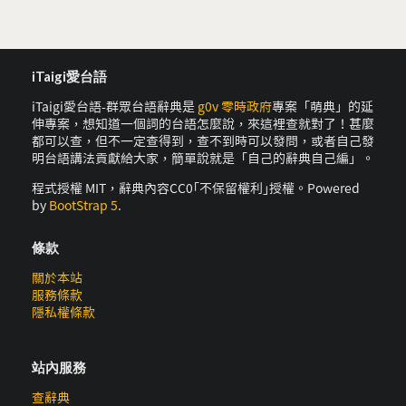
iTaigi愛台語
iTaigi愛台語-群眾台語辭典是
g0v 零時政府
專案「萌典」的延
伸專案，想知道一個詞的台語怎麼說，來這裡查就對了！甚麼
都可以查，但不一定查得到，查不到時可以發問，或者自己發
明台語講法貢獻給大家，簡單說就是「自己的辭典自己編」。
程式授權 MIT，辭典內容CC0｢不保留權利｣授權。Powered
by
BootStrap 5
.
條款
關於本站
服務條款
隱私權條款
站內服務
查辭典