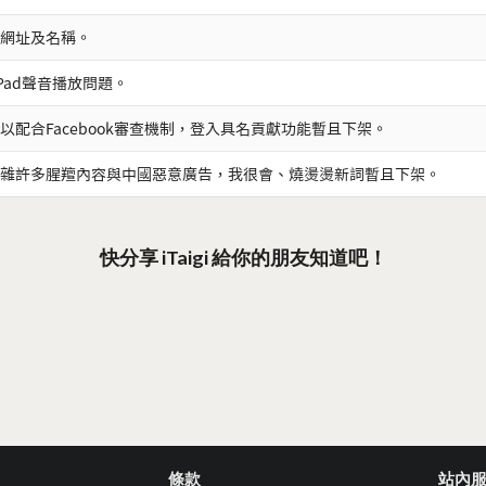
網址及名稱。
iPad聲音播放問題。
以配合Facebook審查機制，登入具名貢獻功能暫且下架。
雜許多腥羶內容與中國惡意廣告，我很會、燒燙燙新詞暫且下架。
快分享 iTaigi 給你的朋友知道吧！
條款
站內