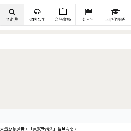
查辭典
你的名字
台語寶鑑
名人堂
正規化團隊
大量惡意廣告，「貢獻新講法」暫且關閉。