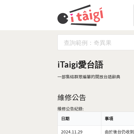
iTaigi愛台語
一部集結群眾編纂的開放台語辭典
維修公告
維修公告紀錄:
日期
事項
2024.11.29
由於後台仍收到