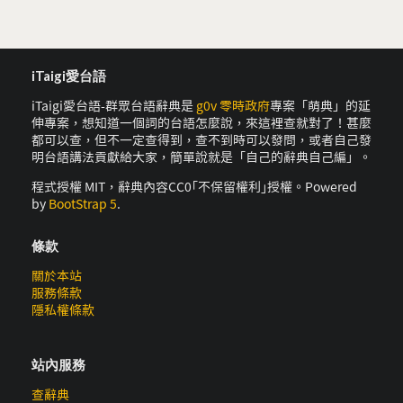
iTaigi愛台語
iTaigi愛台語-群眾台語辭典是
g0v 零時政府
專案「萌典」的延
伸專案，想知道一個詞的台語怎麼說，來這裡查就對了！甚麼
都可以查，但不一定查得到，查不到時可以發問，或者自己發
明台語講法貢獻給大家，簡單說就是「自己的辭典自己編」。
程式授權 MIT，辭典內容CC0｢不保留權利｣授權。Powered
by
BootStrap 5
.
條款
關於本站
服務條款
隱私權條款
站內服務
查辭典