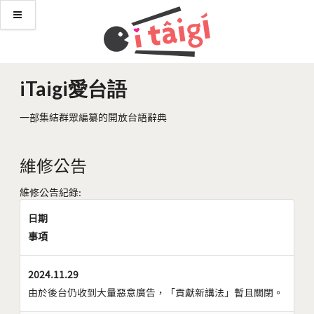
iTaigi愛台語
一部集結群眾編纂的開放台語辭典
維修公告
維修公告紀錄:
日期
事項
2024.11.29
由於後台仍收到大量惡意廣告，「貢獻新講法」暫且關閉。