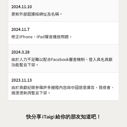
2024.11.10
更新外部超連結網址及名稱。
2024.11.7
修正iPhone、iPad聲音播放問題。
2024.3.28
由於人力不足難以配合Facebook審查機制，登入具名貢獻
功能暫且下架。
2023.11.13
由於貢獻紀錄參雜許多腥羶內容與中國惡意廣告，我很會、
燒燙燙新詞暫且下架。
快分享 iTaigi 給你的朋友知道吧！